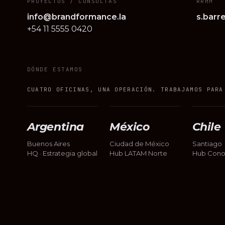
PROYECTOS / CONSULTAS
RRHH
info@brandformance.la
s.barr
+54 11 5555 0420
DÓNDE ESTAMOS
CUATRO OFICINAS, UNA OPERACIÓN. TRABAJAMOS PARA
Argentina
México
Chile
Buenos Aires
Ciudad de México
Santiago
HQ · Estrategia global
Hub LATAM Norte
Hub Cono