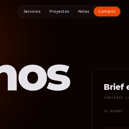
Servicios
Proyectos
Notas
Contacto
nos
Brief 
CONTANOS L
TU NOMBRE