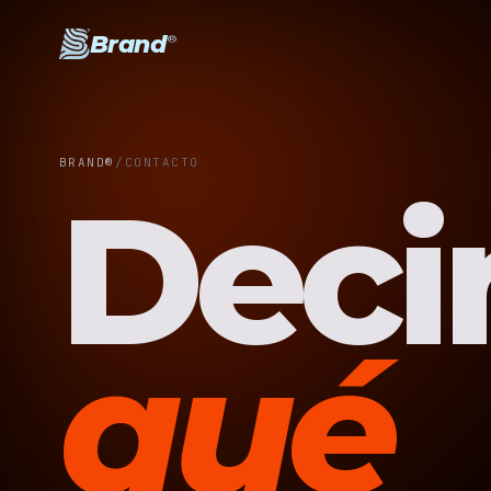
Brand
®
BRAND®
/
CONTACTO
Deci
qué