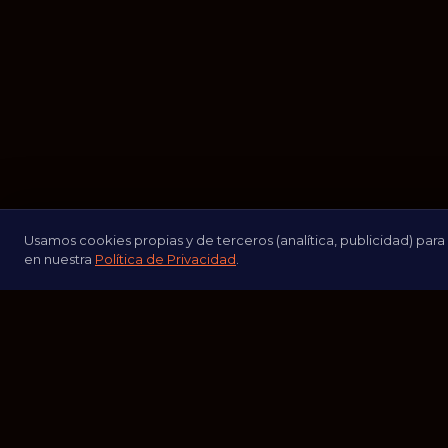
Usamos cookies propias y de terceros (analítica, publicidad) para
en nuestra
Política de Privacidad
.
Pregunta