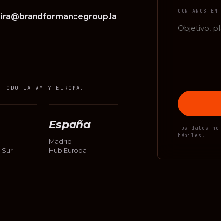
CONTANOS EN
eira@brandformancegroup.la
 TODO LATAM Y EUROPA.
España
Tus datos no
hábiles.
Madrid
 Sur
Hub Europa