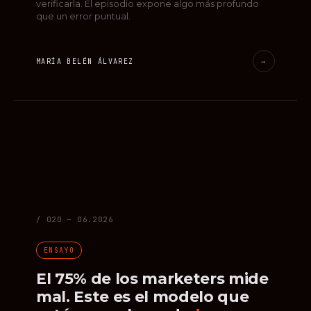
verificarla. El episodio expone algo más profundo
que un error puntual.
MARÍA BELÉN ÁLVAREZ
→
/ 020 — 06.2026
ENSAYO
El 75% de los marketers mide
mal. Este es el modelo que