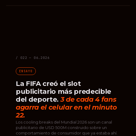
/ 022 — 06.2026
ENSAYO
La FIFA creó el slot
publicitario más predecible
del deporte.
3 de cada 4 fans
agarra el celular en el minuto
22.
Los cooling breaks del Mundial 2026 son un canal
publicitario de USD 500M construido sobre un
comportamiento de consumidor que ya estaba ahí.