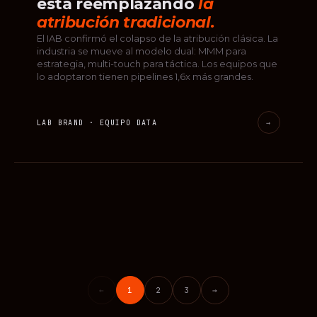
está reemplazando
la
atribución tradicional.
El IAB confirmó el colapso de la atribución clásica. La
industria se mueve al modelo dual: MMM para
estrategia, multi-touch para táctica. Los equipos que
lo adoptaron tienen pipelines 1,6x más grandes.
LAB BRAND · EQUIPO DATA
→
←
1
2
3
→