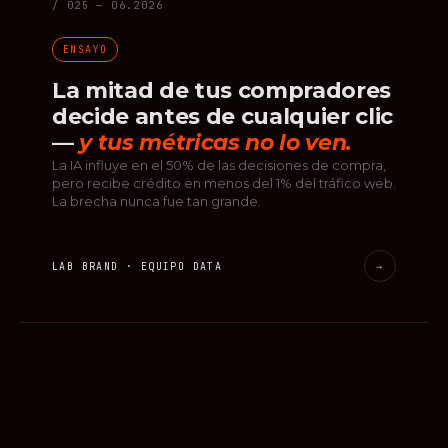
/ 025 — 06.2026
ENSAYO
La mitad de tus compradores
decide antes de cualquier clic
—
y tus métricas no lo ven.
La IA influye en el 50% de las decisiones de compra,
pero recibe crédito en menos del 1% del tráfico web.
La brecha nunca fue tan grande.
LAB BRAND · EQUIPO DATA
→