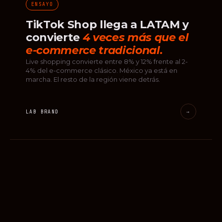
ENSAYO
TikTok Shop llega a LATAM y
convierte
4 veces más que el
e-commerce tradicional.
Live shopping convierte entre 8% y 12% frente al 2-
4% del e-commerce clásico. México ya está en
marcha. El resto de la región viene detrás.
LAB BRAND
→