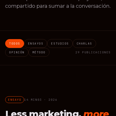
compartido para sumar a la conversación.
TODOS
ENSAYOS
ESTUDIOS
CHARLAS
OPINIÓN
MÉTODO
29
PUBLICACIONES
Growth
DESTACADO · MAR 2026
ENSAYO
14 MIN
03 · 2026
Less marketing,
more