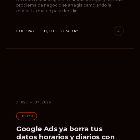
problema de negocio se arregla cambiando la
marca. Un marco para decidir.
LAB BRAND · EQUIPO STRATEGY
→
/ 027 — 07.2026
ENSAYO
Google Ads ya borra tus
datos horarios y diarios con