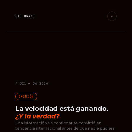
LAB BRAND
→
/ 021 — 06.2026
OPINIÓN
La velocidad está ganando.
¿Y la verdad?
Una información sin confirmar se convirtió en
tendencia internacional antes de que nadie pudiera