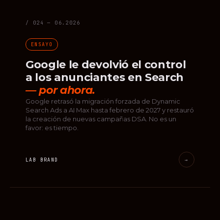
/ 024 — 06.2026
ENSAYO
Google le devolvió el control
a los anunciantes en Search
— por ahora.
Google retrasó la migración forzada de Dynamic
Search Ads a AI Max hasta febrero de 2027 y restauró
la creación de nuevas campañas DSA. No es un
favor: es tiempo.
LAB BRAND
→