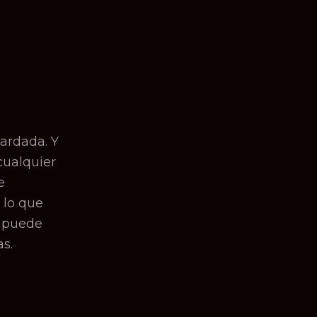
ardada. Y
cualquier
e
 lo que
y puede
s.