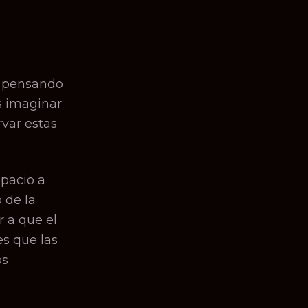
s pensando
s imaginar
var estas
spacio a
 de la
 a que el
s que las
os