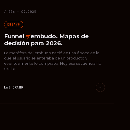
/ 006 — 09.2025
ENSAYO
Funnel
≠
embudo. Mapas de
decisión para 2026.
La metáfora del embudo nació en una época en la
que el usuario se enteraba de un producto y
eventualmente lo compraba. Hoy esa secuencia no
existe.
LAB BRAND
→