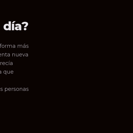
 día?
 forma más
ienta nueva
recía
a que
ás personas