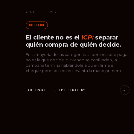
/ 010 — 05.2025
OPINIÓN
El cliente no es el
ICP:
separar
quién compra de quién decide.
En la mayoría de las categorías, la persona que paga
no es la que decide. Y cuando se confunden, la
campaña termina hablándole a quien firma el
cheque pero no a quien levanta la mano primero.
LAB BRAND · EQUIPO STRATEGY
→