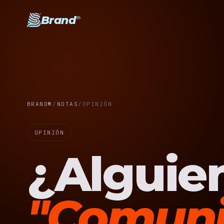
Brand
®
BRAND®
/
NOTAS
/
OPINIÓN
OPINIÓN
¿Alguien
"Comuni