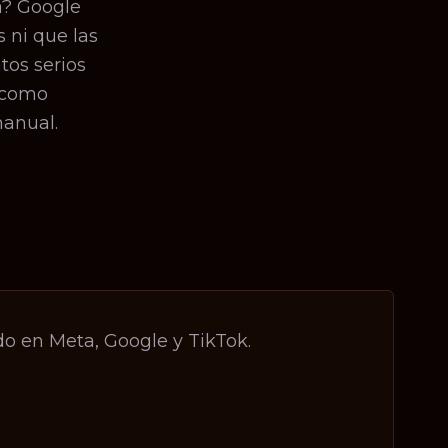
a? Google
s ni que las
tos serios
a como
anual.
o en Meta, Google y TikTok.