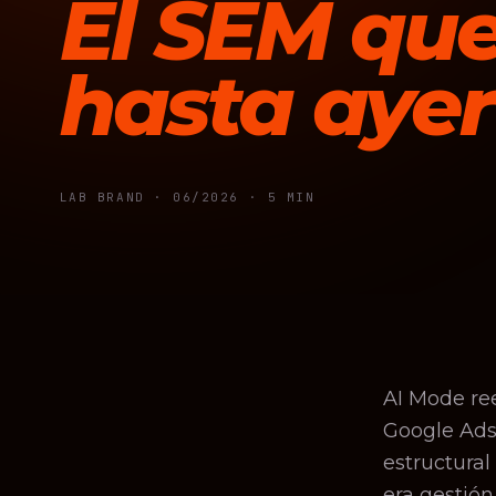
El SEM qu
hasta ayer
LAB BRAND ·
06/2026
· 5 MIN
AI Mode re
Google Ads
estructura
era gestión