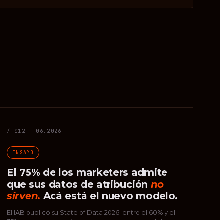
/ 012 — 06.2026
ENSAYO
El 75% de los marketers admite
que sus datos de atribución
no
sirven.
Acá está el nuevo modelo.
El IAB publicó su State of Data 2026: entre el 60% y el