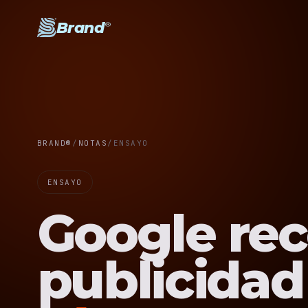
Brand
®
BRAND®
/
NOTAS
/
ENSAYO
ENSAYO
Google rec
publicidad