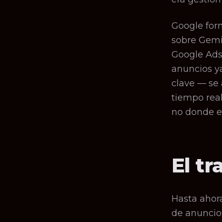
Google for
sobre Gemin
Google Ads:
anuncios ya
clave — se 
tiempo real
no donde e
El t
Hasta ahora
de anuncios