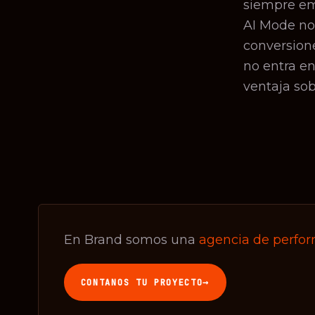
siempre em
AI Mode no 
conversione
no entra e
ventaja so
En Brand somos una
agencia de perfo
→
CONTANOS TU PROYECTO