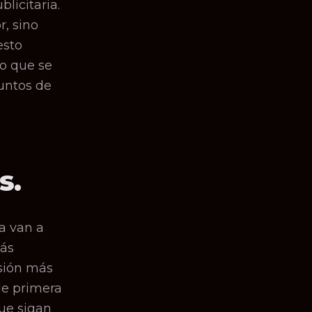
licitaria.
, sino
esto
co que se
untos de
s.
a van a
más
rsión más
de primera
que sigan