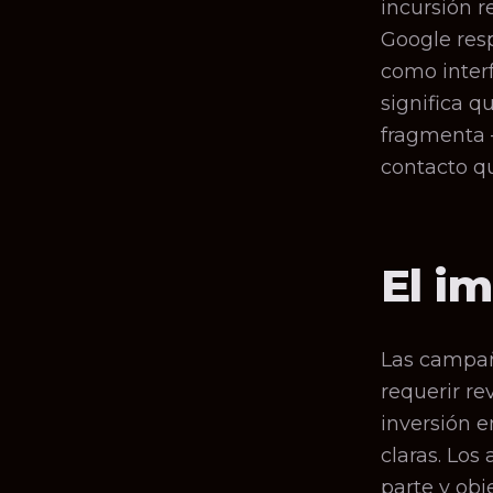
incursión r
Google res
como interf
significa q
fragmenta 
contacto q
El i
Las campañ
requerir r
inversión e
claras. Los
parte y obj