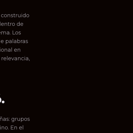
 construido
dentro de
ema. Los
de palabras
ional en
 relevancia,
.
ñas: grupos
no. En el