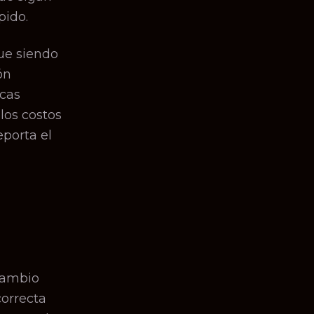
pido.
ue siendo
ón
rcas
los costos
eporta el
cambio
orrecta