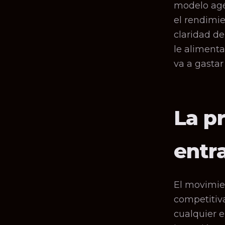
modelo agé
el rendimie
claridad de
le aliment
va a gasta
La p
entr
El movimie
competitiv
cualquier 