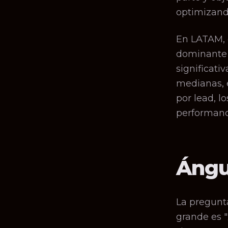
optimizand
En LATAM, 
dominante 
significati
medianas, e
por lead, l
performance
Ángu
La pregun
grande es 