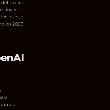
e determina
eativos, la
atos que se
mo en 2023
penAI
n
para
 primera