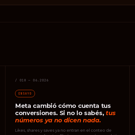
/ 018 — 06.2026
ENSAYO
Meta cambió cómo cuenta tus
conversiones. Si no lo sabés,
tus
números ya no dicen nada.
Likes, shares y saves ya no entran en el conteo de