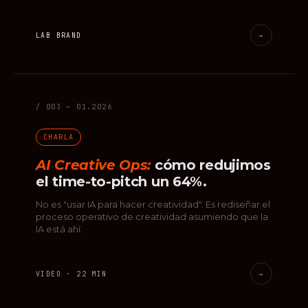
LAB BRAND
→
/ 003 — 01.2026
CHARLA
AI Creative Ops:
cómo redujimos
el time-to-pitch un 64%.
No es "usar IA para hacer creatividad". Es rediseñar el
proceso operativo de creatividad asumiendo que la
IA está ahí.
VIDEO · 22 MIN
→