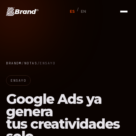
/
Brand
®
ES
EN
BRAND®
/
NOTAS
/
ENSAYO
ENSAYO
Google Ads ya
genera
tus creatividades