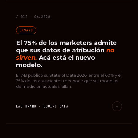
/ 012 — 06.2026
ENSAYO
El 75% de los marketers admite
que sus datos de atribución
no
sirven.
Acá está el nuevo
modelo.
El IAB publicó su State of Data 2026: entre el 60% y el
75% de los anunciantes reconoce que sus modelos
de medición actuales fallan.
LAB BRAND · EQUIPO DATA
→