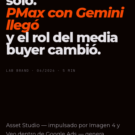
solo.
PMax con Gemini
llegó
y el rol del media
buyer cambió.
LAB BRAND ·
06/2026
· 5 MIN
Asset Studio — impulsado por Imagen 4 y
Veo dentro de Google Ads — genera