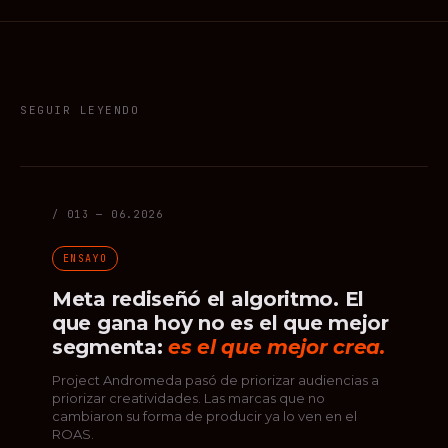
SEGUIR LEYENDO
/ 013 — 06.2026
ENSAYO
Meta rediseñó el algoritmo. El
que gana hoy no es el que mejor
segmenta:
es el que mejor crea.
Project Andromeda pasó de priorizar audiencias a
priorizar creatividades. Las marcas que no
cambiaron su forma de producir ya lo ven en el
ROAS.