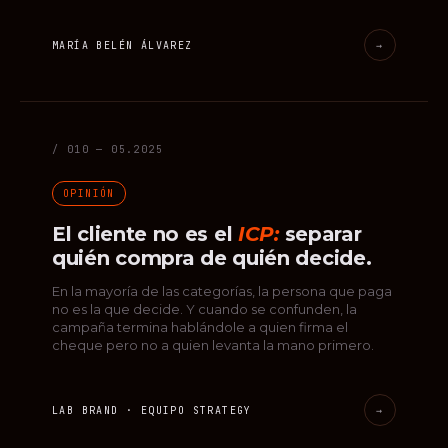
MARÍA BELÉN ÁLVAREZ
→
/ 010 — 05.2025
OPINIÓN
El cliente no es el
ICP:
separar
quién compra de quién decide.
En la mayoría de las categorías, la persona que paga
no es la que decide. Y cuando se confunden, la
campaña termina hablándole a quien firma el
cheque pero no a quien levanta la mano primero.
LAB BRAND · EQUIPO STRATEGY
→