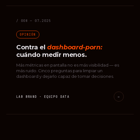
/ 008 — 07.2025
OPINIÓN
Contra el
dashboard-porn:
cuándo medir menos.
Más métricas en pantalla no es más visibilidad — es
más ruido. Cinco preguntas para limpiar un
dashboard y dejarlo capaz de tomar decisiones.
LAB BRAND · EQUIPO DATA
→