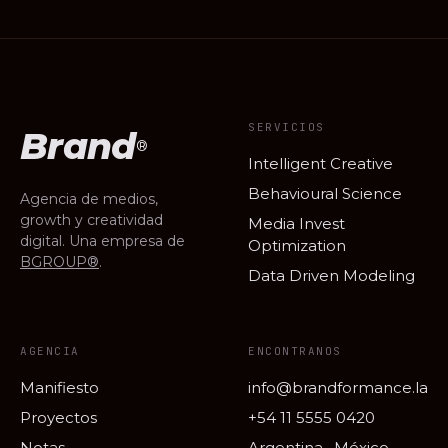
SERVICIOS
Brand
®
Intelligent Creative
Behavioural Science
Agencia de medios,
growth y creatividad
Media Invest
digital. Una empresa de
Optimization
BGROUP®
.
Data Driven Modeling
AGENCIA
ENCONTRANOS
Manifiesto
info@brandformance.la
Proyectos
+54 11 5555 0420
Notas
Argentina · México ·