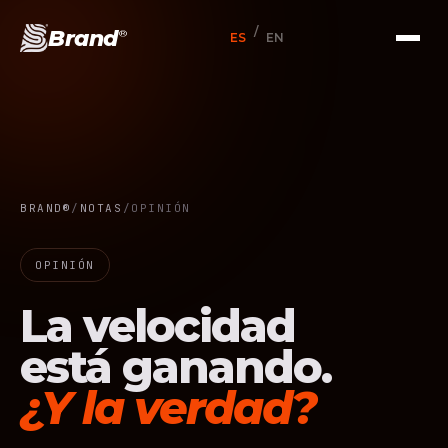
/
Brand
®
ES
EN
BRAND®
/
NOTAS
/
OPINIÓN
OPINIÓN
La velocidad
está ganando.
¿Y la verdad?