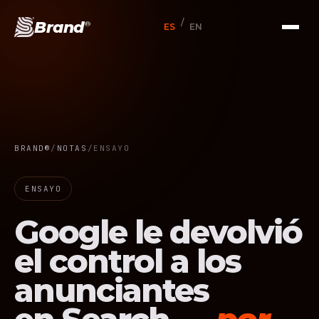
/
Brand
®
ES
EN
BRAND®
/
NOTAS
/
ENSAYO
ENSAYO
Google le devolvió
el control a los
anunciantes