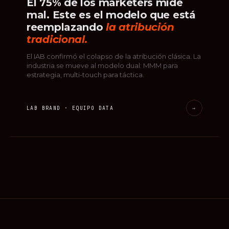
El 75% de los marketers mide
mal. Este es el modelo que está
reemplazando
la atribución
tradicional.
El IAB confirmó el colapso de la atribución clásica. La
industria se mueve al modelo dual: MMM para
estrategia, multi-touch para táctica.
LAB BRAND · EQUIPO DATA
→