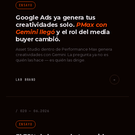
ENSAYO
Google Ads ya genera tus
creatividades solo.
PMax con
Gemini llegó
y el rol del media
buyer cambió.
Asset Studio dentro de Performance Max genera
creatividades con Gemini. La pregunta ya no es
quién las hace — es quién las dirige.
LAB BRAND
→
/ 020 — 06.2026
ENSAYO