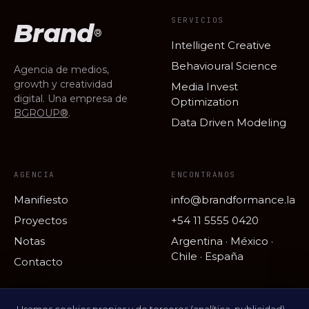
SERVICIOS
Brand
®
Intelligent Creative
Behavioural Science
Agencia de medios,
growth y creatividad
Media Invest
digital. Una empresa de
Optimization
BGROUP®
.
Data Driven Modeling
AGENCIA
ENCONTRANOS
Manifiesto
info@brandformance.la
Proyectos
+54 11 5555 0420
Notas
Argentina · México ·
Chile · España
Contacto