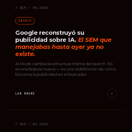
/ 019 — 06.2026
ENSAYO
Google reconstruyó su
publicidad sobre IA.
El SEM que
manejabas hasta ayer ya no
existe.
AI Mode cambia la estructura misma del search. No
es una feature nueva — es una redefinición de cómo
funciona la publicidad en el buscador.
LAB BRAND
→
/ 015 — 06.2026