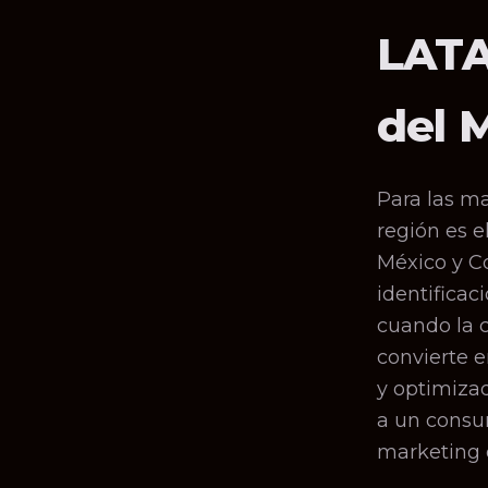
LATA
del 
Para las ma
región es e
México y C
identificaci
cuando la c
convierte e
y optimizad
a un consum
marketing 