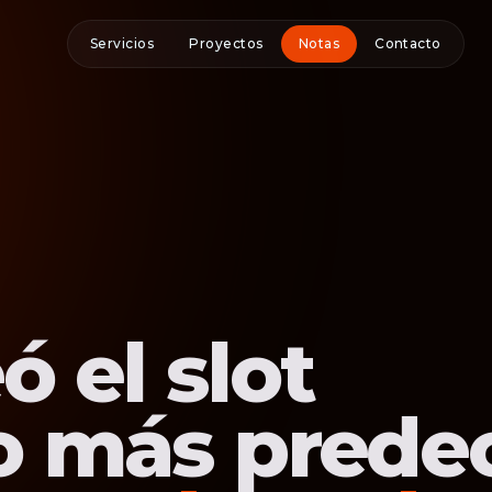
Servicios
Proyectos
Notas
Contacto
ó el slot
io más prede