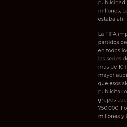
publicidad 
millones, 
estaba ahí.
La FIFA imp
partidos d
en todos los
las sedes d
más de 10 h
mayor audi
que esos s
publicitari
grupos cue
750.000. F
millones y 