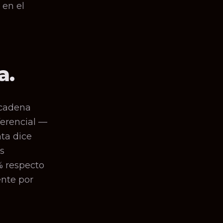
 en el
a.
 cadena
ferencial —
ta dice
s
% respecto
ente por