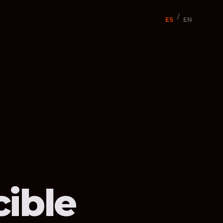
/
ES
EN
cible