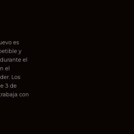
uevo es
etible y
durante el
n el
der. Los
de 3 de
trabaja con