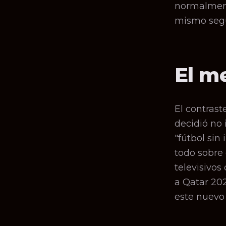
normalmente
mismo seg
El m
El contrast
decidió no 
"fútbol sin
todo sobre 
televisivos
a Qatar 20
este nuevo 