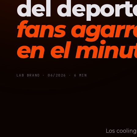
del deport
fans agarra
en el minu
LAB BRAND ·
06/2026
· 6 MIN
Los coolin