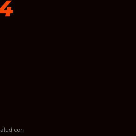
 4
salud con