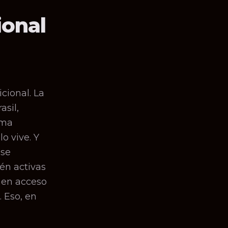
ional
cional. La
asil,
ima
lo vive. Y
 se
én activas
enen acceso
 Eso, en