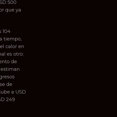
USD 500
or que ya
s 104
a tiempo,
 el calor en
al es otro:
vento de
 estiman
gresos
ase de
 sube a USD
USD 249