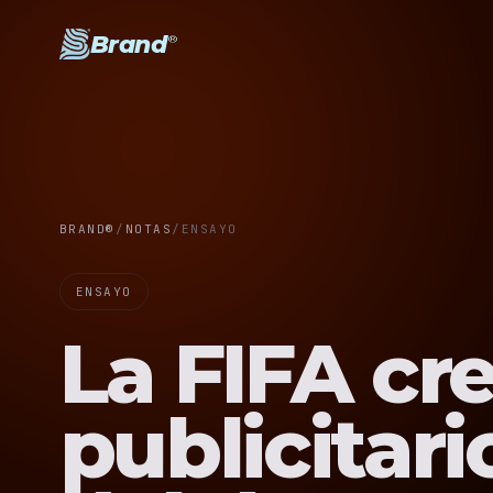
Brand
®
BRAND®
/
NOTAS
/
ENSAYO
ENSAYO
La FIFA cre
publicitar