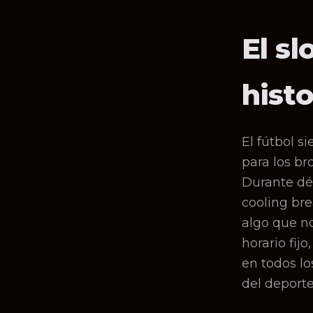
El sl
histo
El fútbol s
para los br
Durante dé
cooling br
algo que no
horario fij
en todos lo
del deporte