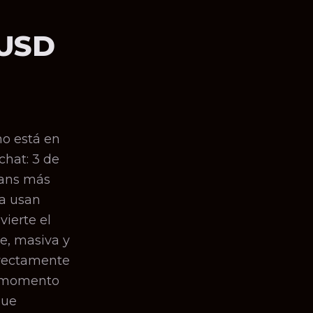
 USD
no está en
chat: 3 de
 fans más
la usan
vierte el
e, masiva y
irectamente
e momento
que