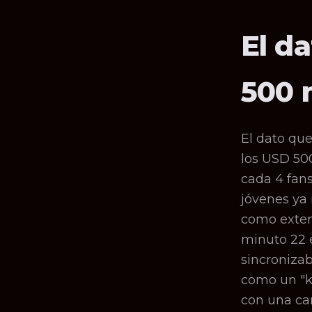
El d
500 
El dato qu
los USD 500
cada 4 fans
jóvenes ya
como extens
minuto 22 
sincronizab
como un "k
con una ca