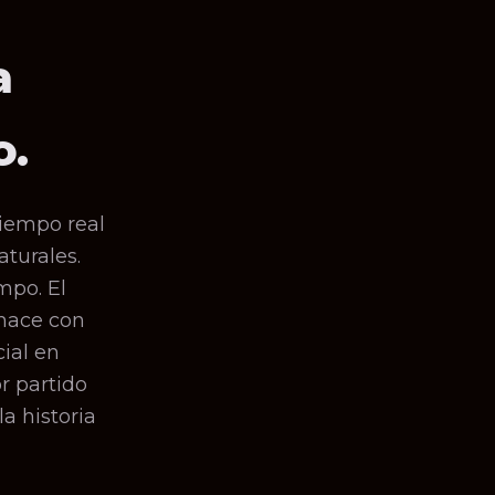
a
o.
tiempo real
aturales.
mpo. El
 hace con
ial en
r partido
la historia