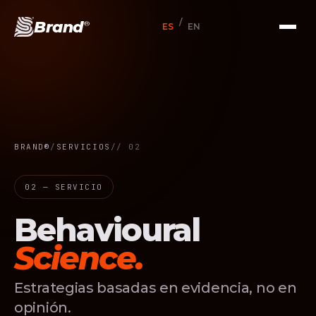
/
Brand
®
ES
EN
BRAND®
/
SERVICIOS
/
/ 02
02 — SERVICIO
Behavioural
Science.
Estrategias basadas en evidencia, no en
opinión.